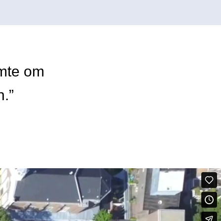
imte om
n.”