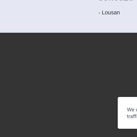
- Lousan
We u
traf