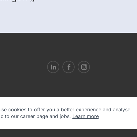
Privacy Statement
se cookies to offer you a better experience and analyse
fic to our career page and jobs.
Learn more