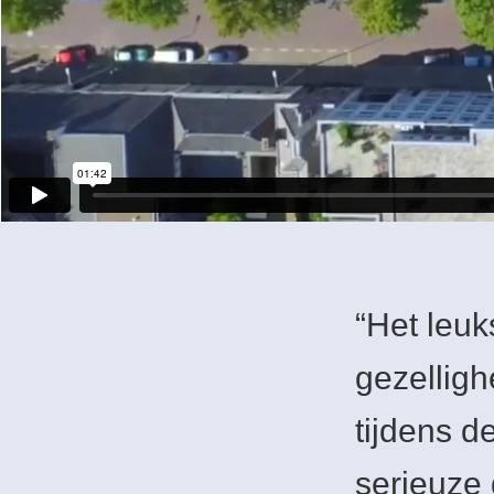
“Het leuk
gezelligh
tijdens d
serieuze 